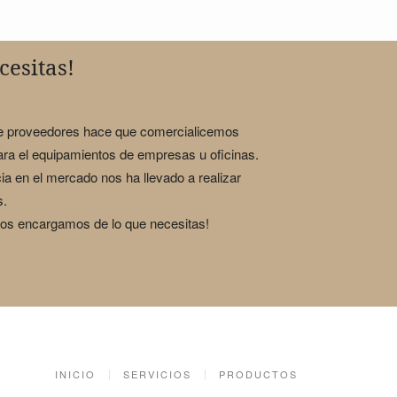
cesitas!
de proveedores hace que comercialicemos
para el equipamientos de empresas u oficinas.
ia en el mercado nos ha llevado a realizar
s.
nos encargamos de lo que necesitas!
INICIO
SERVICIOS
PRODUCTOS