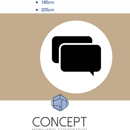
180cm
225cm